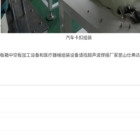
汽车卡扣组装
板箱中
空
板加工设备和医疗器械组装设备请找超声波焊接厂家昆山仕弗达