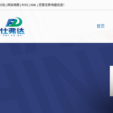
分站
|
网站地图
|
RSS
|
XML
|
您暂无新询盘信息！
首页